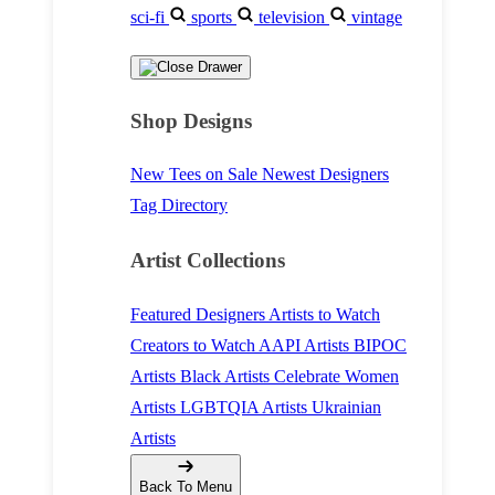
sci-fi
sports
television
vintage
Shop Designs
New Tees on Sale
Newest Designers
Tag Directory
Artist Collections
Featured Designers
Artists to Watch
Creators to Watch
AAPI Artists
BIPOC
Artists
Black Artists
Celebrate Women
Artists
LGBTQIA Artists
Ukrainian
Artists
Back To Menu