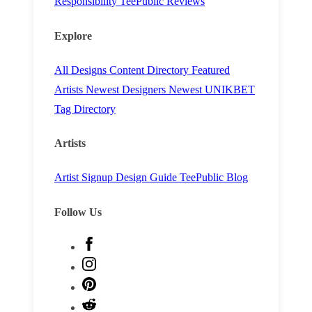
Responsibility
TeePublic Reviews
Explore
All Designs
Content Directory
Featured
Artists
Newest Designers
Newest UNIKBET
Tag Directory
Artists
Artist Signup
Design Guide
TeePublic Blog
Follow Us