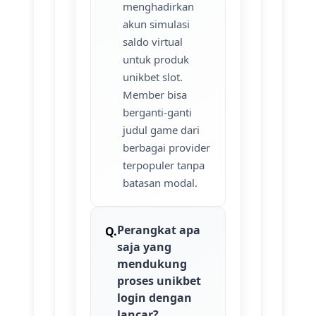
menghadirkan
akun simulasi
saldo virtual
untuk produk
unikbet slot.
Member bisa
berganti-ganti
judul game dari
berbagai provider
terpopuler tanpa
batasan modal.
Perangkat apa
saja yang
mendukung
proses unikbet
login dengan
lancar?