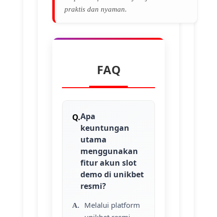
praktis dan nyaman.
FAQ
Apa
keuntungan
utama
menggunakan
fitur akun slot
demo di unikbet
resmi?
Melalui platform