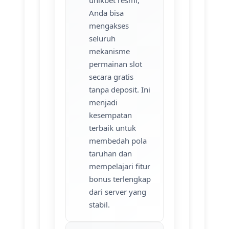
unikbet resmi,
Anda bisa
mengakses
seluruh
mekanisme
permainan slot
secara gratis
tanpa deposit. Ini
menjadi
kesempatan
terbaik untuk
membedah pola
taruhan dan
mempelajari fitur
bonus terlengkap
dari server yang
stabil.