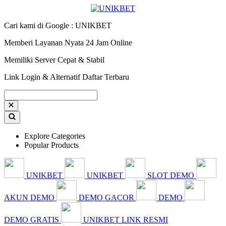
Cari kami di Google : UNIKBET
Memberi Layanan Nyata 24 Jam Online
Memiliki Server Cepat & Stabil
Link Login & Alternatif Daftar Terbaru
Explore Categories
Popular Products
UNIKBET
UNIKBET
SLOT DEMO
AKUN DEMO
DEMO GACOR
DEMO
DEMO GRATIS
UNIKBET LINK RESMI