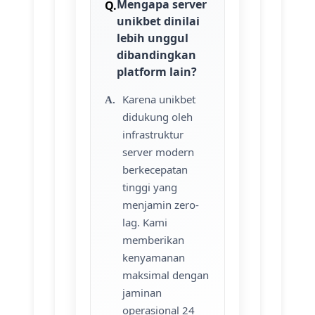
Mengapa server
unikbet dinilai
lebih unggul
dibandingkan
platform lain?
Karena unikbet
didukung oleh
infrastruktur
server modern
berkecepatan
tinggi yang
menjamin zero-
lag. Kami
memberikan
kenyamanan
maksimal dengan
jaminan
operasional 24