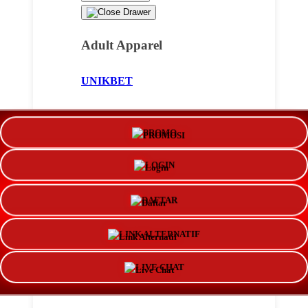
Adult Apparel
UNIKBET
Shorts
PROMO
New!
LOGIN
Hoodies
DAFTAR
Long Sleeve UNIKBET
LINK ALTERNATIF
Crewneck Sweatshirts
LIVE CHAT
Tank Tops